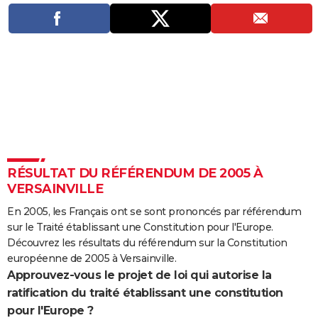
City break
Voyage de noces
Climat
Destinations
Voyage nature
Forum
+
PHOTO
GUIDES D'ACHAT
BONS PLANS
CARTE DE VOEUX
Carte Bonne année
Carte Pâques
Carte de Noël
Carte Saint-Valentin
Carte d'anniversaire
DICTIONNAIRE
Biographies
Expressions
Dictionnaire
Citations
Proverbes
PROGRAMME TV
RÉSULTAT DU RÉFÉRENDUM DE 2005 À
VERSAINVILLE
COPAINS D'AVANT
En 2005, les Français ont se sont prononcés par référendum
Se connecter
Collèges
Universités
Service militaire
S'inscrire
Lycées
Primaires
Entreprises
Avis de recherche
AVIS DE DÉCÈS
sur le Traité établissant une Constitution pour l'Europe.
Découvrez les résultats du référendum sur la Constitution
FORUM
européenne de 2005 à Versainville.
Lifestyle
Sport
Television
Cinema
Bricolage
Culture
Auto
Voyage
Approuvez-vous le projet de loi qui autorise la
ratification du traité établissant une constitution
pour l'Europe ?