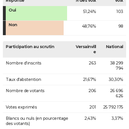
Réponse
% des voix
Voix
Oui
51,24%
103
Non
48,76%
98
Participation au scrutin
Versainvill
National
e
Nombre d'inscrits
263
38 299
794
Taux d'abstention
21,67%
30,30%
Nombre de votants
206
26 696
626
Votes exprimés
201
25 792 175
Blancs ou nuls (en pourcentage
2,43%
3,37%
des votants)