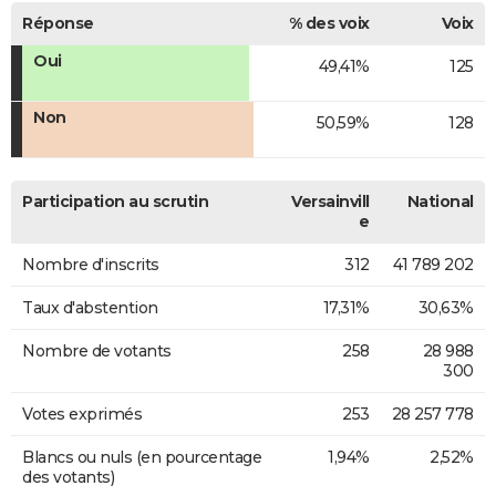
Réponse
% des voix
Voix
Oui
49,41%
125
Non
50,59%
128
Participation au scrutin
Versainvill
National
e
Nombre d'inscrits
312
41 789 202
Taux d'abstention
17,31%
30,63%
Nombre de votants
258
28 988
300
Votes exprimés
253
28 257 778
Blancs ou nuls (en pourcentage
1,94%
2,52%
des votants)