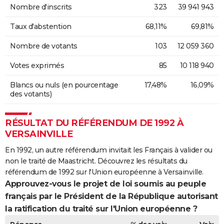
Nombre d'inscrits
323
39 941 943
Taux d'abstention
68,11%
69,81%
Nombre de votants
103
12 059 360
Votes exprimés
85
10 118 940
Blancs ou nuls (en pourcentage
17,48%
16,09%
des votants)
RÉSULTAT DU RÉFÉRENDUM DE 1992 À
VERSAINVILLE
En 1992, un autre référendum invitait les Français à valider ou
non le traité de Maastricht. Découvrez les résultats du
référendum de 1992 sur l'Union européenne à Versainville.
Approuvez-vous le projet de loi soumis au peuple
français par le Président de la République autorisant
la ratification du traité sur l'Union européenne ?