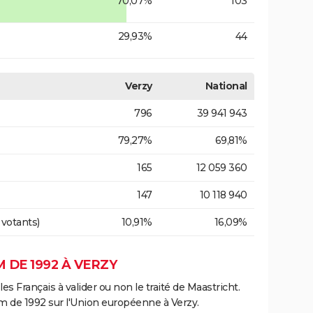
70,07%
103
29,93%
44
Verzy
National
796
39 941 943
79,27%
69,81%
165
12 059 360
147
10 118 940
 votants)
10,91%
16,09%
 DE 1992 À VERZY
es Français à valider ou non le traité de Maastricht.
m de 1992 sur l'Union européenne à Verzy.