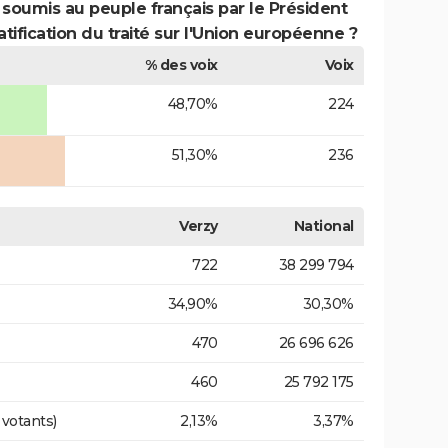
 soumis au peuple français par le Président
atification du traité sur l'Union européenne ?
% des voix
Voix
48,70%
224
51,30%
236
Verzy
National
722
38 299 794
34,90%
30,30%
470
26 696 626
460
25 792 175
 votants)
2,13%
3,37%