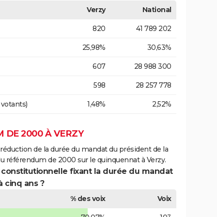
Verzy
National
820
41 789 202
25,98%
30,63%
607
28 988 300
598
28 257 778
 votants)
1,48%
2,52%
 DE 2000 À VERZY
 réduction de la durée du mandat du président de la
du référendum de 2000 sur le quinquennat à Verzy.
 constitutionnelle fixant la durée du mandat
à cinq ans ?
% des voix
Voix