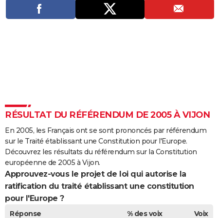
City break
Voyage de noces
Climat
Destinations
Voyage nature
Forum
+
PHOTO
GUIDES D'ACHAT
BONS PLANS
CARTE DE VOEUX
Carte Bonne année
Carte Pâques
Carte de Noël
Carte Saint-Valentin
Carte d'anniversaire
DICTIONNAIRE
Biographies
Expressions
Dictionnaire
Citations
Proverbes
PROGRAMME TV
RÉSULTAT DU RÉFÉRENDUM DE 2005 À VIJON
COPAINS D'AVANT
En 2005, les Français ont se sont prononcés par référendum
sur le Traité établissant une Constitution pour l'Europe.
Se connecter
Collèges
Universités
Service militaire
S'inscrire
Lycées
Primaires
Entreprises
Avis de recherche
AVIS DE DÉCÈS
Découvrez les résultats du référendum sur la Constitution
européenne de 2005 à Vijon.
FORUM
Approuvez-vous le projet de loi qui autorise la
ratification du traité établissant une constitution
Lifestyle
Sport
Television
Cinema
Bricolage
Culture
Auto
Voyage
pour l'Europe ?
Réponse
% des voix
Voix