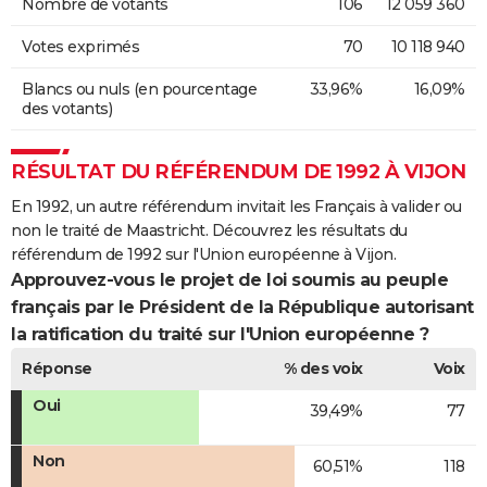
Nombre de votants
106
12 059 360
Votes exprimés
70
10 118 940
Blancs ou nuls (en pourcentage
33,96%
16,09%
des votants)
RÉSULTAT DU RÉFÉRENDUM DE 1992 À VIJON
En 1992, un autre référendum invitait les Français à valider ou
non le traité de Maastricht. Découvrez les résultats du
référendum de 1992 sur l'Union européenne à Vijon.
Approuvez-vous le projet de loi soumis au peuple
français par le Président de la République autorisant
la ratification du traité sur l'Union européenne ?
Réponse
% des voix
Voix
Oui
39,49%
77
Non
60,51%
118