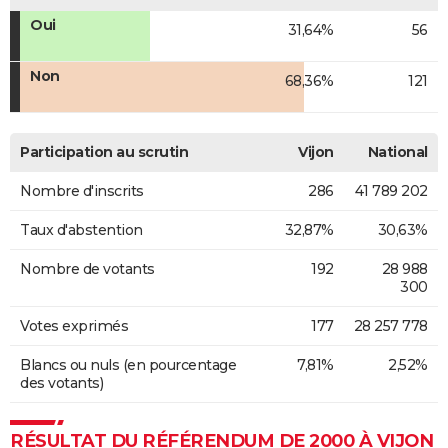
Oui
31,64%
56
Non
68,36%
121
Participation au scrutin
Vijon
National
Nombre d'inscrits
286
41 789 202
Taux d'abstention
32,87%
30,63%
Nombre de votants
192
28 988
300
Votes exprimés
177
28 257 778
Blancs ou nuls (en pourcentage
7,81%
2,52%
des votants)
RÉSULTAT DU RÉFÉRENDUM DE 2000 À VIJON