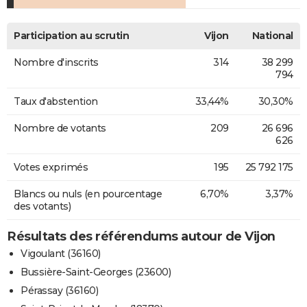
Participation au scrutin
Vijon
National
Nombre d'inscrits
314
38 299
794
Taux d'abstention
33,44%
30,30%
Nombre de votants
209
26 696
626
Votes exprimés
195
25 792 175
Blancs ou nuls (en pourcentage
6,70%
3,37%
des votants)
Résultats des référendums autour de Vijon
Vigoulant (36160)
Bussière-Saint-Georges (23600)
Pérassay (36160)