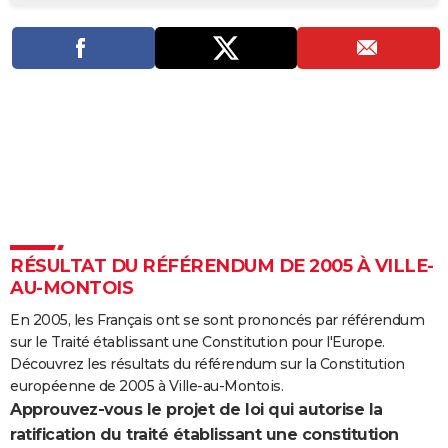
City break
Voyage de noces
Climat
Destinations
Voyage nature
Forum
+
PHOTO
GUIDES D'ACHAT
BONS PLANS
CARTE DE VOEUX
Carte Bonne année
Carte Pâques
Carte de Noël
Carte Saint-Valentin
Carte d'anniversaire
DICTIONNAIRE
Biographies
Expressions
Dictionnaire
Citations
Proverbes
PROGRAMME TV
RÉSULTAT DU RÉFÉRENDUM DE 2005 À VILLE-
COPAINS D'AVANT
AU-MONTOIS
Se connecter
Collèges
Universités
Service militaire
S'inscrire
Lycées
Primaires
Entreprises
Avis de recherche
AVIS DE DÉCÈS
En 2005, les Français ont se sont prononcés par référendum
sur le Traité établissant une Constitution pour l'Europe.
FORUM
Découvrez les résultats du référendum sur la Constitution
Lifestyle
Sport
Television
Cinema
Bricolage
Culture
Auto
Voyage
européenne de 2005 à Ville-au-Montois.
Approuvez-vous le projet de loi qui autorise la
ratification du traité établissant une constitution