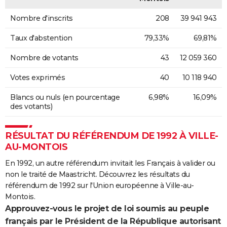
Nombre d'inscrits
208
39 941 943
Taux d'abstention
79,33%
69,81%
Nombre de votants
43
12 059 360
Votes exprimés
40
10 118 940
Blancs ou nuls (en pourcentage
6,98%
16,09%
des votants)
RÉSULTAT DU RÉFÉRENDUM DE 1992 À VILLE-
AU-MONTOIS
En 1992, un autre référendum invitait les Français à valider ou
non le traité de Maastricht. Découvrez les résultats du
référendum de 1992 sur l'Union européenne à Ville-au-
Montois.
Approuvez-vous le projet de loi soumis au peuple
français par le Président de la République autorisant