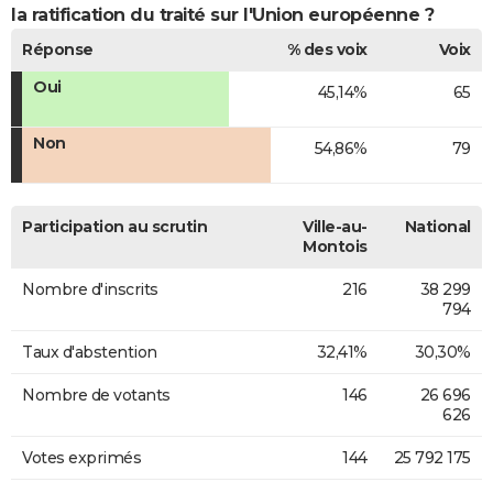
la ratification du traité sur l'Union européenne ?
Réponse
% des voix
Voix
Oui
45,14%
65
Non
54,86%
79
Participation au scrutin
Ville-au-
National
Montois
Nombre d'inscrits
216
38 299
794
Taux d'abstention
32,41%
30,30%
Nombre de votants
146
26 696
626
Votes exprimés
144
25 792 175