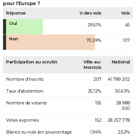
pour l'Europe ?
Réponse
% des voix
Voix
Oui
29,61%
45
Non
70,39%
107
Participation au scrutin
Ville-au-
National
Montois
Nombre d'inscrits
207
41 789 202
Taux d'abstention
25,12%
30,63%
Nombre de votants
155
28 988
300
Votes exprimés
152
28 257 778
Blancs ou nuls (en pourcentage
1,94%
2,52%