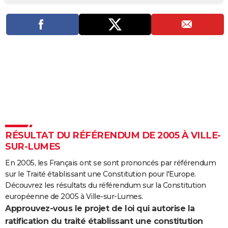
City break
Voyage de noces
Climat
Destinations
Voyage nature
Forum
+
PHOTO
GUIDES D'ACHAT
BONS PLANS
CARTE DE VOEUX
Carte Bonne année
Carte Pâques
Carte de Noël
Carte Saint-Valentin
Carte d'anniversaire
DICTIONNAIRE
Biographies
Expressions
Dictionnaire
Citations
Proverbes
PROGRAMME TV
RÉSULTAT DU RÉFÉRENDUM DE 2005 À VILLE-
COPAINS D'AVANT
SUR-LUMES
Se connecter
Collèges
Universités
Service militaire
S'inscrire
Lycées
Primaires
Entreprises
Avis de recherche
AVIS DE DÉCÈS
En 2005, les Français ont se sont prononcés par référendum
sur le Traité établissant une Constitution pour l'Europe.
FORUM
Découvrez les résultats du référendum sur la Constitution
Lifestyle
Sport
Television
Cinema
Bricolage
Culture
Auto
Voyage
européenne de 2005 à Ville-sur-Lumes.
Approuvez-vous le projet de loi qui autorise la
ratification du traité établissant une constitution