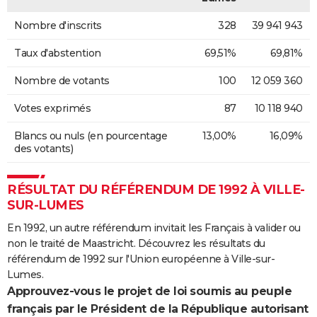
Nombre d'inscrits
328
39 941 943
Taux d'abstention
69,51%
69,81%
Nombre de votants
100
12 059 360
Votes exprimés
87
10 118 940
Blancs ou nuls (en pourcentage
13,00%
16,09%
des votants)
RÉSULTAT DU RÉFÉRENDUM DE 1992 À VILLE-
SUR-LUMES
En 1992, un autre référendum invitait les Français à valider ou
non le traité de Maastricht. Découvrez les résultats du
référendum de 1992 sur l'Union européenne à Ville-sur-
Lumes.
Approuvez-vous le projet de loi soumis au peuple
français par le Président de la République autorisant