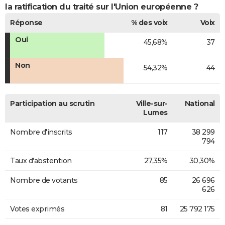
la ratification du traité sur l'Union européenne ?
Réponse
% des voix
Voix
Oui
45,68%
37
Non
54,32%
44
Participation au scrutin
Ville-sur-
National
Lumes
Nombre d'inscrits
117
38 299
794
Taux d'abstention
27,35%
30,30%
Nombre de votants
85
26 696
626
Votes exprimés
81
25 792 175