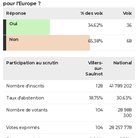
pour l'Europe ?
Réponse
% des voix
Voix
Oui
34,62%
36
Non
65,38%
68
Participation au scrutin
Villers-
National
sur-
Saulnot
Nombre d'inscrits
128
41 789 202
Taux d'abstention
18,75%
30,63%
Nombre de votants
104
28 988
300
Votes exprimés
104
28 257 778