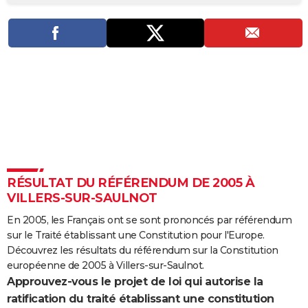
City break
Voyage de noces
Climat
Destinations
Voyage nature
Forum
+
PHOTO
GUIDES D'ACHAT
BONS PLANS
CARTE DE VOEUX
Carte Bonne année
Carte Pâques
Carte de Noël
Carte Saint-Valentin
Carte d'anniversaire
DICTIONNAIRE
Biographies
Expressions
Dictionnaire
Citations
Proverbes
PROGRAMME TV
RÉSULTAT DU RÉFÉRENDUM DE 2005 À
COPAINS D'AVANT
VILLERS-SUR-SAULNOT
Se connecter
Collèges
Universités
Service militaire
S'inscrire
Lycées
Primaires
Entreprises
Avis de recherche
AVIS DE DÉCÈS
En 2005, les Français ont se sont prononcés par référendum
sur le Traité établissant une Constitution pour l'Europe.
FORUM
Découvrez les résultats du référendum sur la Constitution
Lifestyle
Sport
Television
Cinema
Bricolage
Culture
Auto
Voyage
européenne de 2005 à Villers-sur-Saulnot.
Approuvez-vous le projet de loi qui autorise la
ratification du traité établissant une constitution