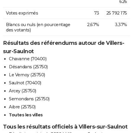
626
Votes exprimés
73
25 792 175
Blancs ou nuls (en pourcentage
2,67%
3,37%
des votants)
Résultats des référendums autour de Villers-
sur-Saulnot
Chavanne (70400)
Désandans (25750)
Le Vernoy (25750)
Saulnot (70400)
Arcey (25750)
Semondans (25750)
Aibre (25750)
Toutes les villes
Tous les résultats officiels à Villers-sur-Saulnot