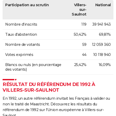
Participation au scrutin
Villers-
National
sur-
Saulnot
Nombre d'inscrits
119
39 941 943
Taux d'abstention
50,42%
69,81%
Nombre de votants
59
12 059 360
Votes exprimés
44
10 118 940
Blancs ou nuls (en pourcentage
25,42%
16,09%
des votants)
RÉSULTAT DU RÉFÉRENDUM DE 1992 À
VILLERS-SUR-SAULNOT
En 1992, un autre référendum invitait les Français à valider ou
non le traité de Maastricht. Découvrez les résultats du
référendum de 1992 sur l'Union européenne à Villers-sur-
Saulnot.