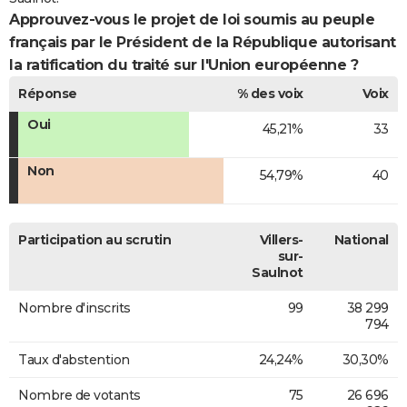
Approuvez-vous le projet de loi soumis au peuple
français par le Président de la République autorisant
la ratification du traité sur l'Union européenne ?
Réponse
% des voix
Voix
Oui
45,21%
33
Non
54,79%
40
Participation au scrutin
Villers-
National
sur-
Saulnot
Nombre d'inscrits
99
38 299
794
Taux d'abstention
24,24%
30,30%
Nombre de votants
75
26 696