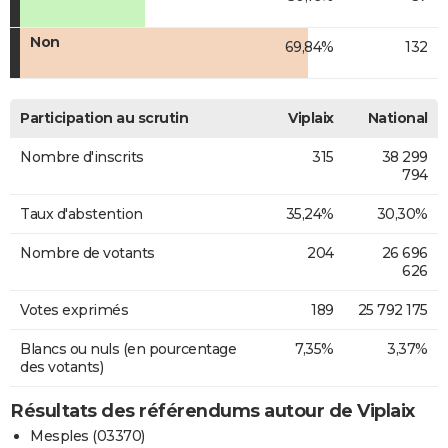
Non
69,84%
132
Participation au scrutin
Viplaix
National
Nombre d'inscrits
315
38 299
794
Taux d'abstention
35,24%
30,30%
Nombre de votants
204
26 696
626
Votes exprimés
189
25 792 175
Blancs ou nuls (en pourcentage
7,35%
3,37%
des votants)
Résultats des référendums autour de Viplaix
Mesples (03370)