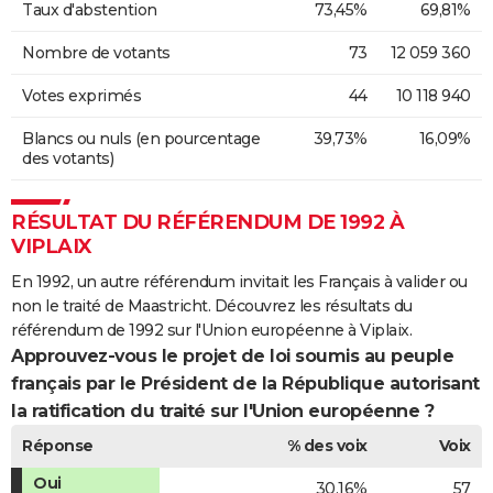
Taux d'abstention
73,45%
69,81%
Nombre de votants
73
12 059 360
Votes exprimés
44
10 118 940
Blancs ou nuls (en pourcentage
39,73%
16,09%
des votants)
RÉSULTAT DU RÉFÉRENDUM DE 1992 À
VIPLAIX
En 1992, un autre référendum invitait les Français à valider ou
non le traité de Maastricht. Découvrez les résultats du
référendum de 1992 sur l'Union européenne à Viplaix.
Approuvez-vous le projet de loi soumis au peuple
français par le Président de la République autorisant
la ratification du traité sur l'Union européenne ?
Réponse
% des voix
Voix
Oui
30,16%
57