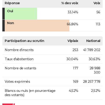
Réponse
% des voix
Voix
Oui
33,14%
56
Non
66,86%
113
Participation au scrutin
Viplaix
National
Nombre d'inscrits
253
41 789 202
Taux d'abstention
30,04%
30,63%
Nombre de votants
177
28 988
300
Votes exprimés
169
28 257 778
Blancs ou nuls (en pourcentage
4,52%
2,52%
des votants)