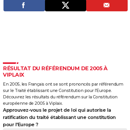
City break
Voyage de noces
Climat
Destinations
Voyage nature
Forum
+
PHOTO
GUIDES D'ACHAT
BONS PLANS
CARTE DE VOEUX
Carte Bonne année
Carte Pâques
Carte de Noël
Carte Saint-Valentin
Carte d'anniversaire
DICTIONNAIRE
Biographies
Expressions
Dictionnaire
Citations
Proverbes
PROGRAMME TV
RÉSULTAT DU RÉFÉRENDUM DE 2005 À
VIPLAIX
COPAINS D'AVANT
En 2005, les Français ont se sont prononcés par référendum
Se connecter
Collèges
Universités
Service militaire
S'inscrire
Lycées
Primaires
Entreprises
Avis de recherche
AVIS DE DÉCÈS
sur le Traité établissant une Constitution pour l'Europe.
Découvrez les résultats du référendum sur la Constitution
FORUM
européenne de 2005 à Viplaix.
Approuvez-vous le projet de loi qui autorise la
Lifestyle
Sport
Television
Cinema
Bricolage
Culture
Auto
Voyage
ratification du traité établissant une constitution
pour l'Europe ?