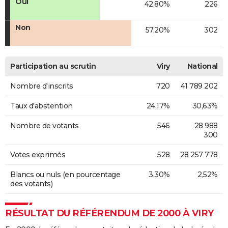
Oui
42,80%
226
Non
57,20%
302
Participation au scrutin
Viry
National
Nombre d'inscrits
720
41 789 202
Taux d'abstention
24,17%
30,63%
Nombre de votants
546
28 988
300
Votes exprimés
528
28 257 778
Blancs ou nuls (en pourcentage
3,30%
2,52%
des votants)
RÉSULTAT DU RÉFÉRENDUM DE 2000 À VIRY