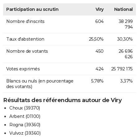
Participation au scrutin
Viry
National
Nombre d'inscrits
604
38 299
794
Taux d'abstention
25,50%
30,30%
Nombre de votants
450
26 696
626
Votes exprimés
424
25 792 175
Blancs ou nuls (en pourcentage
5,78%
3,37%
des votants)
Résultats des référendums autour de Viry
Choux (39370)
Arbent (01100)
Rogna (39360)
Vulvoz (39360)