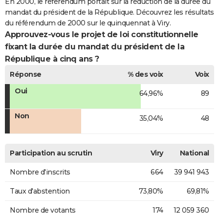
En 2000, le référendum portait sur la réduction de la durée du
mandat du président de la République. Découvrez les résultats
du référendum de 2000 sur le quinquennat à Viry.
Approuvez-vous le projet de loi constitutionnelle
fixant la durée du mandat du président de la
République à cinq ans ?
Réponse
% des voix
Voix
Oui
64,96%
89
Non
35,04%
48
Participation au scrutin
Viry
National
Nombre d'inscrits
664
39 941 943
Taux d'abstention
73,80%
69,81%
Nombre de votants
174
12 059 360