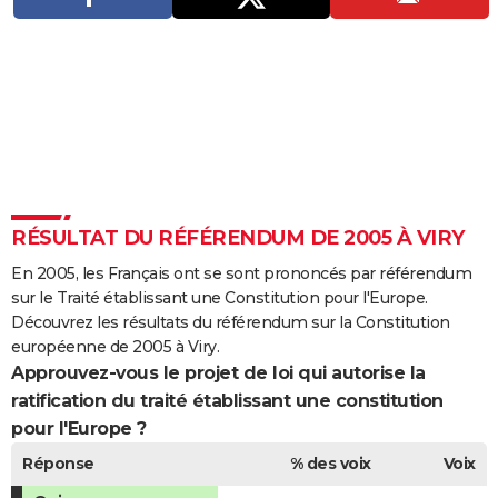
City break
Voyage de noces
Climat
Destinations
Voyage nature
Forum
+
PHOTO
GUIDES D'ACHAT
BONS PLANS
CARTE DE VOEUX
Carte Bonne année
Carte Pâques
Carte de Noël
Carte Saint-Valentin
Carte d'anniversaire
DICTIONNAIRE
RÉSULTAT DU RÉFÉRENDUM DE 2005 À VIRY
Biographies
Expressions
Dictionnaire
Citations
Proverbes
PROGRAMME TV
En 2005, les Français ont se sont prononcés par référendum
COPAINS D'AVANT
sur le Traité établissant une Constitution pour l'Europe.
Découvrez les résultats du référendum sur la Constitution
Se connecter
Collèges
Universités
Service militaire
S'inscrire
Lycées
Primaires
Entreprises
Avis de recherche
AVIS DE DÉCÈS
européenne de 2005 à Viry.
Approuvez-vous le projet de loi qui autorise la
FORUM
ratification du traité établissant une constitution
Lifestyle
Sport
Television
Cinema
Bricolage
Culture
Auto
Voyage
pour l'Europe ?
Réponse
% des voix
Voix