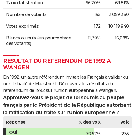
Taux d'abstention
66,20%
69,81%
Nombre de votants
195
12 059 360
Votes exprimés
172
10 118 940
Blancs ou nuls (en pourcentage
11,79%
16,09%
des votants)
RÉSULTAT DU RÉFÉRENDUM DE 1992 À
WANGEN
En 1992, un autre référendum invitait les Français à valider ou
non le traité de Maastricht. Découvrez les résultats du
référendum de 1992 sur l'Union européenne à Wangen.
Approuvez-vous le projet de loi soumis au peuple
français par le Président de la République autorisant
la ratification du traité sur l'Union européenne ?
Réponse
% des voix
Voix
Oui
70,57%
235