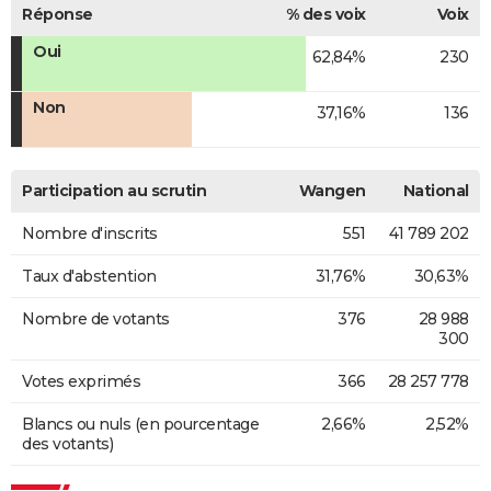
Réponse
% des voix
Voix
Oui
62,84%
230
Non
37,16%
136
Participation au scrutin
Wangen
National
Nombre d'inscrits
551
41 789 202
Taux d'abstention
31,76%
30,63%
Nombre de votants
376
28 988
300
Votes exprimés
366
28 257 778
Blancs ou nuls (en pourcentage
2,66%
2,52%
des votants)