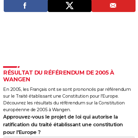
City break
Voyage de noces
Climat
Destinations
Voyage nature
Forum
+
PHOTO
GUIDES D'ACHAT
BONS PLANS
CARTE DE VOEUX
Carte Bonne année
Carte Pâques
Carte de Noël
Carte Saint-Valentin
Carte d'anniversaire
DICTIONNAIRE
Biographies
Expressions
Dictionnaire
Citations
Proverbes
PROGRAMME TV
RÉSULTAT DU RÉFÉRENDUM DE 2005 À
WANGEN
COPAINS D'AVANT
En 2005, les Français ont se sont prononcés par référendum
Se connecter
Collèges
Universités
Service militaire
S'inscrire
Lycées
Primaires
Entreprises
Avis de recherche
AVIS DE DÉCÈS
sur le Traité établissant une Constitution pour l'Europe.
Découvrez les résultats du référendum sur la Constitution
FORUM
européenne de 2005 à Wangen.
Approuvez-vous le projet de loi qui autorise la
Lifestyle
Sport
Television
Cinema
Bricolage
Culture
Auto
Voyage
ratification du traité établissant une constitution
pour l'Europe ?