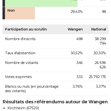
Non
29,43%
98
Participation au scrutin
Wangen
National
Nombre d'inscrits
498
38 299
794
Taux d'abstention
30,52%
30,30%
Nombre de votants
346
26 696
626
Votes exprimés
333
25 792 175
Blancs ou nuls (en pourcentage
3,76%
3,37%
des votants)
Résultats des référendums autour de Wangen
Kirchheim (67520)