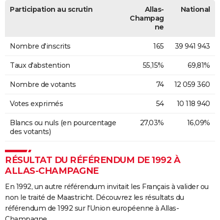
Participation au scrutin
Allas-
National
Champag
ne
Nombre d'inscrits
165
39 941 943
Taux d'abstention
55,15%
69,81%
Nombre de votants
74
12 059 360
Votes exprimés
54
10 118 940
Blancs ou nuls (en pourcentage
27,03%
16,09%
des votants)
RÉSULTAT DU RÉFÉRENDUM DE 1992 À
ALLAS-CHAMPAGNE
En 1992, un autre référendum invitait les Français à valider ou
non le traité de Maastricht. Découvrez les résultats du
référendum de 1992 sur l'Union européenne à Allas-
Champagne.