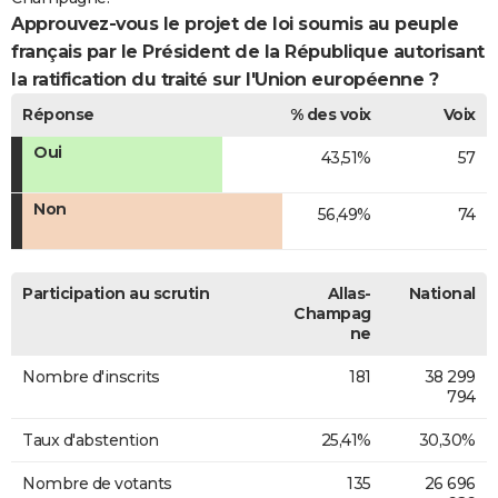
Approuvez-vous le projet de loi soumis au peuple
français par le Président de la République autorisant
la ratification du traité sur l'Union européenne ?
Réponse
% des voix
Voix
Oui
43,51%
57
Non
56,49%
74
Participation au scrutin
Allas-
National
Champag
ne
Nombre d'inscrits
181
38 299
794
Taux d'abstention
25,41%
30,30%
Nombre de votants
135
26 696