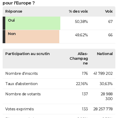
pour l'Europe ?
Réponse
% des voix
Voix
Oui
50,38%
67
Non
49,62%
66
Participation au scrutin
Allas-
National
Champag
ne
Nombre d'inscrits
176
41 789 202
Taux d'abstention
22,16%
30,63%
Nombre de votants
137
28 988
300
Votes exprimés
133
28 257 778