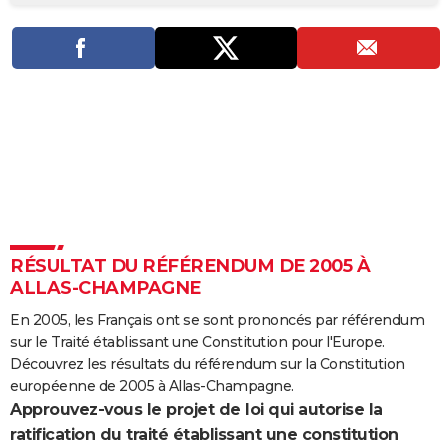
City break
Voyage de noces
Climat
Destinations
Voyage nature
Forum
+
PHOTO
GUIDES D'ACHAT
BONS PLANS
CARTE DE VOEUX
Carte Bonne année
Carte Pâques
Carte de Noël
Carte Saint-Valentin
Carte d'anniversaire
DICTIONNAIRE
Biographies
Expressions
Dictionnaire
Citations
Proverbes
PROGRAMME TV
RÉSULTAT DU RÉFÉRENDUM DE 2005 À
COPAINS D'AVANT
ALLAS-CHAMPAGNE
Se connecter
Collèges
Universités
Service militaire
S'inscrire
Lycées
Primaires
Entreprises
Avis de recherche
AVIS DE DÉCÈS
En 2005, les Français ont se sont prononcés par référendum
sur le Traité établissant une Constitution pour l'Europe.
FORUM
Découvrez les résultats du référendum sur la Constitution
Lifestyle
Sport
Television
Cinema
Bricolage
Culture
Auto
Voyage
européenne de 2005 à Allas-Champagne.
Approuvez-vous le projet de loi qui autorise la
ratification du traité établissant une constitution