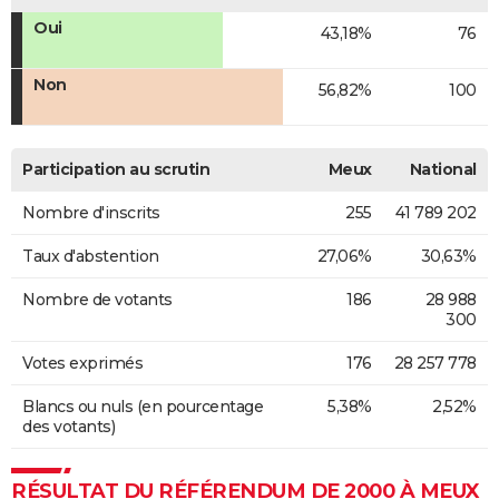
Oui
43,18%
76
Non
56,82%
100
Participation au scrutin
Meux
National
Nombre d'inscrits
255
41 789 202
Taux d'abstention
27,06%
30,63%
Nombre de votants
186
28 988
300
Votes exprimés
176
28 257 778
Blancs ou nuls (en pourcentage
5,38%
2,52%
des votants)
RÉSULTAT DU RÉFÉRENDUM DE 2000 À MEUX