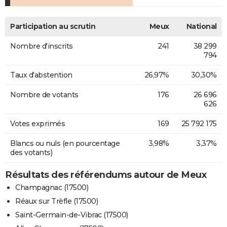
Participation au scrutin
Meux
National
Nombre d'inscrits
241
38 299
794
Taux d'abstention
26,97%
30,30%
Nombre de votants
176
26 696
626
Votes exprimés
169
25 792 175
Blancs ou nuls (en pourcentage
3,98%
3,37%
des votants)
Résultats des référendums autour de Meux
Champagnac (17500)
Réaux sur Trèfle (17500)
Saint-Germain-de-Vibrac (17500)