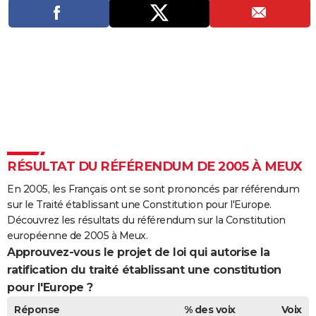
City break
Voyage de noces
Climat
Destinations
Voyage nature
Forum
+
PHOTO
GUIDES D'ACHAT
BONS PLANS
CARTE DE VOEUX
Carte Bonne année
Carte Pâques
Carte de Noël
Carte Saint-Valentin
Carte d'anniversaire
DICTIONNAIRE
Biographies
Expressions
Dictionnaire
Citations
Proverbes
PROGRAMME TV
RÉSULTAT DU RÉFÉRENDUM DE 2005 À MEUX
COPAINS D'AVANT
En 2005, les Français ont se sont prononcés par référendum
sur le Traité établissant une Constitution pour l'Europe.
Se connecter
Collèges
Universités
Service militaire
S'inscrire
Lycées
Primaires
Entreprises
Avis de recherche
AVIS DE DÉCÈS
Découvrez les résultats du référendum sur la Constitution
européenne de 2005 à Meux.
FORUM
Approuvez-vous le projet de loi qui autorise la
ratification du traité établissant une constitution
Lifestyle
Sport
Television
Cinema
Bricolage
Culture
Auto
Voyage
pour l'Europe ?
Réponse
% des voix
Voix