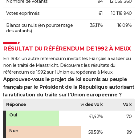
Nombre de votants
94
12 059 360
Votes exprimés
61
10 118 940
Blancs ou nuls (en pourcentage
35,11%
16,09%
des votants)
RÉSULTAT DU RÉFÉRENDUM DE 1992 À MEUX
En 1992, un autre référendum invitait les Français à valider ou
non le traité de Maastricht. Découvrez les résultats du
référendum de 1992 sur l'Union européenne à Meux.
Approuvez-vous le projet de loi soumis au peuple
français par le Président de la République autorisant
la ratification du traité sur l'Union européenne ?
Réponse
% des voix
Voix
Oui
41,42%
70
Non
58,58%
99