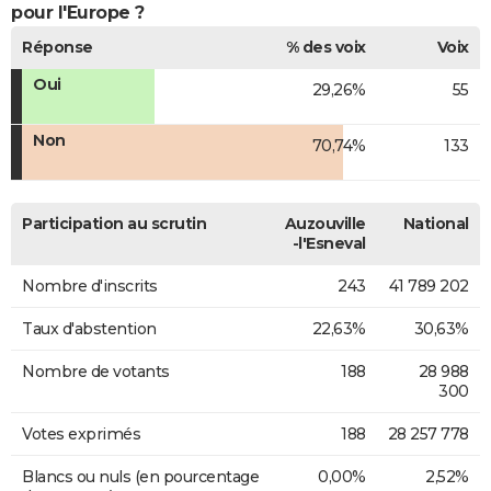
pour l'Europe ?
Réponse
% des voix
Voix
Oui
29,26%
55
Non
70,74%
133
Participation au scrutin
Auzouville
National
-l'Esneval
Nombre d'inscrits
243
41 789 202
Taux d'abstention
22,63%
30,63%
Nombre de votants
188
28 988
300
Votes exprimés
188
28 257 778
Blancs ou nuls (en pourcentage
0,00%
2,52%