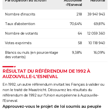
Participation au scrutin
Auzouville
National
-l'Esneval
Nombre d'inscrits
218
39 941 943
Taux d'abstention
70,64%
69,81%
Nombre de votants
64
12 059 360
Votes exprimés
58
10 118 940
Blancs ou nuls (en pourcentage
9,38%
16,09%
des votants)
RÉSULTAT DU RÉFÉRENDUM DE 1992 À
AUZOUVILLE-L'ESNEVAL
En 1992, un autre référendum invitait les Français à valider ou
non le traité de Maastricht. Découvrez les résultats du
référendum de 1992 sur l'Union européenne à Auzouville-
l'Esneval.
Approuvez-vous le projet de loi soumis au peuple