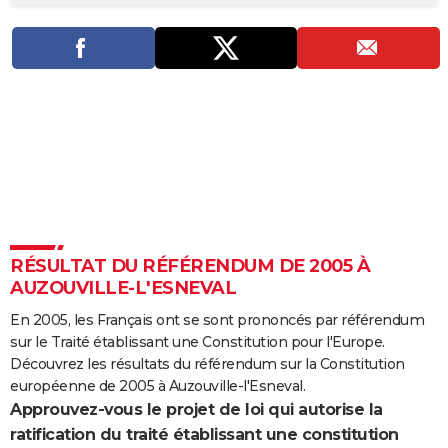
City break
Voyage de noces
Climat
Destinations
Voyage nature
Forum
+
PHOTO
GUIDES D'ACHAT
BONS PLANS
CARTE DE VOEUX
Carte Bonne année
Carte Pâques
Carte de Noël
Carte Saint-Valentin
Carte d'anniversaire
DICTIONNAIRE
Biographies
Expressions
Dictionnaire
Citations
Proverbes
PROGRAMME TV
RÉSULTAT DU RÉFÉRENDUM DE 2005 À
COPAINS D'AVANT
AUZOUVILLE-L'ESNEVAL
Se connecter
Collèges
Universités
Service militaire
S'inscrire
Lycées
Primaires
Entreprises
Avis de recherche
AVIS DE DÉCÈS
En 2005, les Français ont se sont prononcés par référendum
sur le Traité établissant une Constitution pour l'Europe.
FORUM
Découvrez les résultats du référendum sur la Constitution
Lifestyle
Sport
Television
Cinema
Bricolage
Culture
Auto
Voyage
européenne de 2005 à Auzouville-l'Esneval.
Approuvez-vous le projet de loi qui autorise la
ratification du traité établissant une constitution