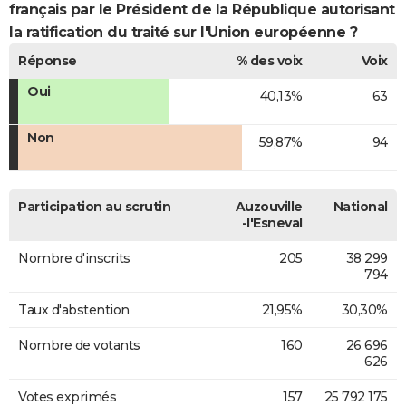
français par le Président de la République autorisant
la ratification du traité sur l'Union européenne ?
Réponse
% des voix
Voix
Oui
40,13%
63
Non
59,87%
94
Participation au scrutin
Auzouville
National
-l'Esneval
Nombre d'inscrits
205
38 299
794
Taux d'abstention
21,95%
30,30%
Nombre de votants
160
26 696
626
Votes exprimés
157
25 792 175