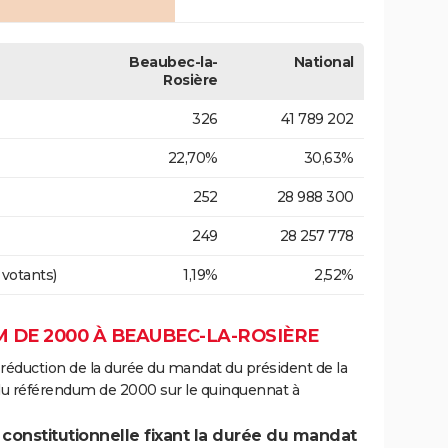
Beaubec-la-
National
Rosière
326
41 789 202
22,70%
30,63%
252
28 988 300
249
28 257 778
 votants)
1,19%
2,52%
 DE 2000 À BEAUBEC-LA-ROSIÈRE
 réduction de la durée du mandat du président de la
 du référendum de 2000 sur le quinquennat à
 constitutionnelle fixant la durée du mandat