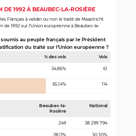
 DE 1992 À BEAUBEC-LA-ROSIÈRE
es Français à valider ou non le traité de Maastricht.
m de 1992 sur l'Union européenne à Beaubec-la-
 soumis au peuple français par le Président
atification du traité sur l'Union européenne ?
% des voix
Voix
34,86%
61
65,14%
114
Beaubec-la-
National
Rosière
249
38 299 794
28,11%
30,30%