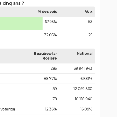
à cinq ans ?
% des voix
Voix
67,95%
53
32,05%
25
Beaubec-la-
National
Rosière
285
39 941 943
68,77%
69,81%
89
12 059 360
78
10 118 940
 votants)
12,36%
16,09%