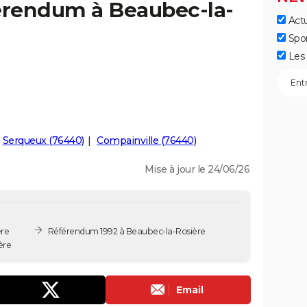
férendum à Beaubec-la-
Actu
Spo
Les 
Serqueux (76440)
Compainville (76440)
Mise à jour le 24/06/26
re
Référendum 1992 à Beaubec-la-Rosière
ère
Email