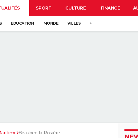
TUALITÉS
SPORT
CULTURE
FINANCE
A
S
EDUCATION
MONDE
VILLES
+
aritime
Beaubec-la-Rosière
NEW