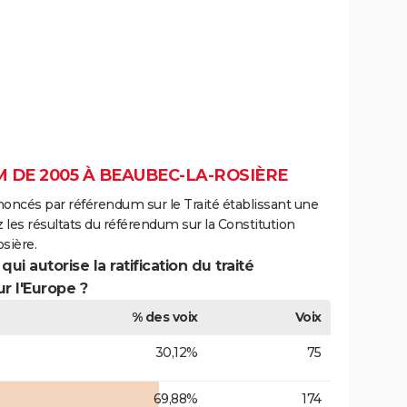
 DE 2005 À BEAUBEC-LA-ROSIÈRE
noncés par référendum sur le Traité établissant une
 les résultats du référendum sur la Constitution
sière.
ui autorise la ratification du traité
r l'Europe ?
% des voix
Voix
30,12%
75
69,88%
174