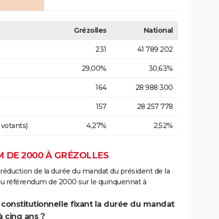
Grézolles
National
231
41 789 202
29,00%
30,63%
164
28 988 300
157
28 257 778
 votants)
4,27%
2,52%
 DE 2000 À GRÉZOLLES
 réduction de la durée du mandat du président de la
 du référendum de 2000 sur le quinquennat à
 constitutionnelle fixant la durée du mandat
à cinq ans ?