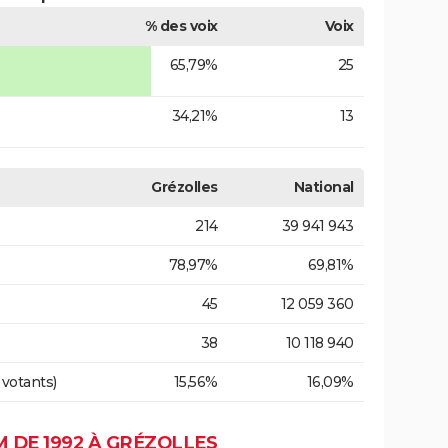
% des voix
Voix
65,79%
25
34,21%
13
Grézolles
National
214
39 941 943
78,97%
69,81%
45
12 059 360
38
10 118 940
 votants)
15,56%
16,09%
 DE 1992 À GRÉZOLLES