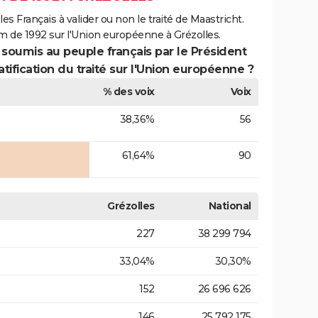
es Français à valider ou non le traité de Maastricht.
m de 1992 sur l'Union européenne à Grézolles.
 soumis au peuple français par le Président
atification du traité sur l'Union européenne ?
% des voix
Voix
38,36%
56
61,64%
90
Grézolles
National
227
38 299 794
33,04%
30,30%
152
26 696 626
146
25 792 175