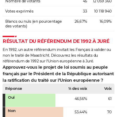
Nombre de votants
45
12 059 360
Votes exprimés
33
10 118 940
Blancs ou nuls (en pourcentage
26,67%
16,09%
des votants)
RÉSULTAT DU RÉFÉRENDUM DE 1992 À JURÉ
En 1992, un autre référendum invitait les Français à valider ou
non le traité de Maastricht. Découvrez les résultats du
référendum de 1992 sur l'Union européenne à Juré.
Approuvez-vous le projet de loi soumis au peuple
français par le Président de la République autorisant
la ratification du traité sur l'Union européenne ?
Réponse
% des voix
Voix
Oui
46,56%
61
Non
53,44%
70