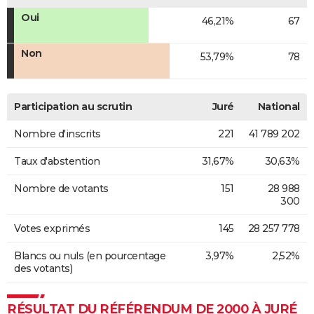
Oui
46,21%
67
Non
53,79%
78
Participation au scrutin
Juré
National
Nombre d'inscrits
221
41 789 202
Taux d'abstention
31,67%
30,63%
Nombre de votants
151
28 988
300
Votes exprimés
145
28 257 778
Blancs ou nuls (en pourcentage
3,97%
2,52%
des votants)
RÉSULTAT DU RÉFÉRENDUM DE 2000 À JURÉ