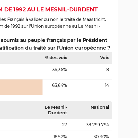
 DE 1992 AU LE MESNIL-DURDENT
es Français à valider ou non le traité de Maastricht.
m de 1992 sur l'Union européenne au Le Mesnil-
 soumis au peuple français par le Président
atification du traité sur l'Union européenne ?
% des voix
Voix
36,36%
8
63,64%
14
Le Mesnil-
National
Durdent
27
38 299 794
18,52%
30,30%