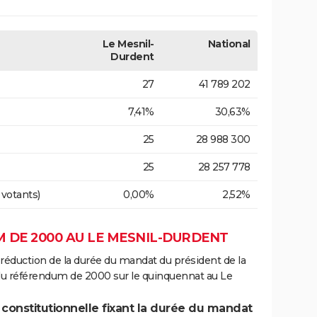
Le Mesnil-
National
Durdent
27
41 789 202
7,41%
30,63%
25
28 988 300
25
28 257 778
 votants)
0,00%
2,52%
 DE 2000 AU LE MESNIL-DURDENT
 réduction de la durée du mandat du président de la
 du référendum de 2000 sur le quinquennat au Le
 constitutionnelle fixant la durée du mandat