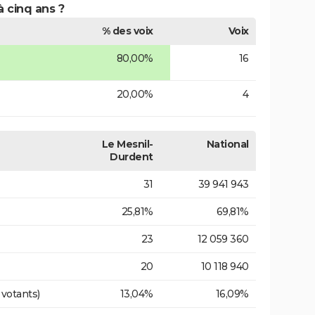
à cinq ans ?
% des voix
Voix
80,00%
16
20,00%
4
Le Mesnil-
National
Durdent
31
39 941 943
25,81%
69,81%
23
12 059 360
20
10 118 940
 votants)
13,04%
16,09%