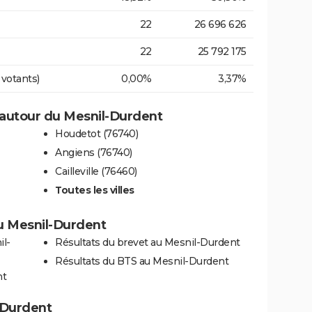
22
26 696 626
22
25 792 175
 votants)
0,00%
3,37%
autour du Mesnil-Durdent
Houdetot (76740)
Angiens (76740)
Cailleville (76460)
Toutes les villes
 au Mesnil-Durdent
il-
Résultats du brevet au Mesnil-Durdent
Résultats du BTS au Mesnil-Durdent
nt
l-Durdent