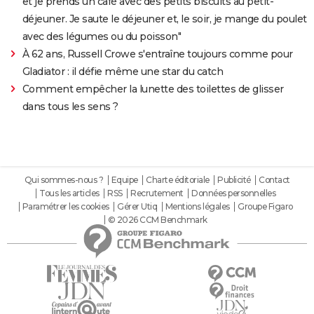
et je prends un café avec des petits biscuits au petit-
déjeuner. Je saute le déjeuner et, le soir, je mange du poulet
avec des légumes ou du poisson"
À 62 ans, Russell Crowe s'entraîne toujours comme pour
Gladiator : il défie même une star du catch
Comment empêcher la lunette des toilettes de glisser
dans tous les sens ?
Qui sommes-nous ?
Equipe
Charte éditoriale
Publicité
Contact
Tous les articles
RSS
Recrutement
Données personnelles
Paramétrer les cookies
Gérer Utiq
Mentions légales
Groupe Figaro
© 2026 CCM Benchmark