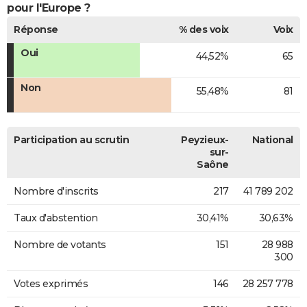
pour l'Europe ?
Réponse
% des voix
Voix
Oui
44,52%
65
Non
55,48%
81
Participation au scrutin
Peyzieux-
National
sur-
Saône
Nombre d'inscrits
217
41 789 202
Taux d'abstention
30,41%
30,63%
Nombre de votants
151
28 988
300
Votes exprimés
146
28 257 778