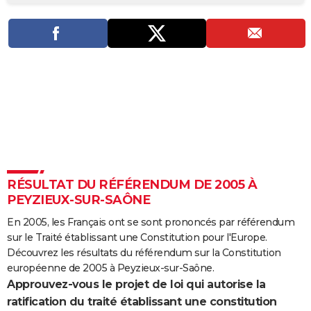
City break
Voyage de noces
Climat
Destinations
Voyage nature
Forum
+
PHOTO
GUIDES D'ACHAT
BONS PLANS
CARTE DE VOEUX
Carte Bonne année
Carte Pâques
Carte de Noël
Carte Saint-Valentin
Carte d'anniversaire
DICTIONNAIRE
Biographies
Expressions
Dictionnaire
Citations
Proverbes
PROGRAMME TV
RÉSULTAT DU RÉFÉRENDUM DE 2005 À
COPAINS D'AVANT
PEYZIEUX-SUR-SAÔNE
Se connecter
Collèges
Universités
Service militaire
S'inscrire
Lycées
Primaires
Entreprises
Avis de recherche
AVIS DE DÉCÈS
En 2005, les Français ont se sont prononcés par référendum
sur le Traité établissant une Constitution pour l'Europe.
FORUM
Découvrez les résultats du référendum sur la Constitution
Lifestyle
Sport
Television
Cinema
Bricolage
Culture
Auto
Voyage
européenne de 2005 à Peyzieux-sur-Saône.
Approuvez-vous le projet de loi qui autorise la
ratification du traité établissant une constitution