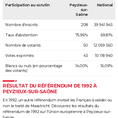
Participation au scrutin
Peyzieux-
National
sur-
Saône
Nombre d'inscrits
208
39 941 943
Taux d'abstention
75,96%
69,81%
Nombre de votants
50
12 059 360
Votes exprimés
43
10 118 940
Blancs ou nuls (en pourcentage
14,00%
16,09%
des votants)
RÉSULTAT DU RÉFÉRENDUM DE 1992 À
PEYZIEUX-SUR-SAÔNE
En 1992, un autre référendum invitait les Français à valider ou
non le traité de Maastricht. Découvrez les résultats du
référendum de 1992 sur l'Union européenne à Peyzieux-sur-
Saône.