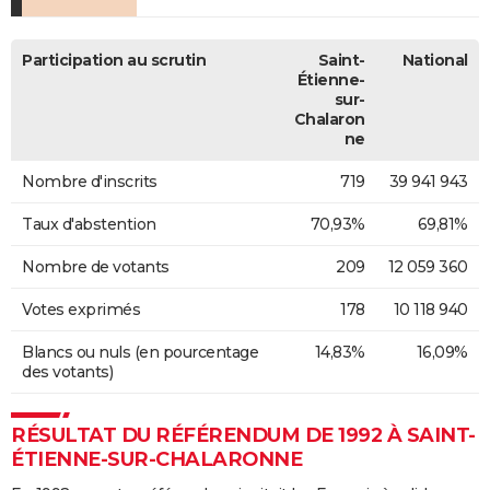
Participation au scrutin
Saint-
National
Étienne-
sur-
Chalaron
ne
Nombre d'inscrits
719
39 941 943
Taux d'abstention
70,93%
69,81%
Nombre de votants
209
12 059 360
Votes exprimés
178
10 118 940
Blancs ou nuls (en pourcentage
14,83%
16,09%
des votants)
RÉSULTAT DU RÉFÉRENDUM DE 1992 À SAINT-
ÉTIENNE-SUR-CHALARONNE