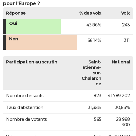
pour l'Europe ?
Réponse
% des voix
Voix
Oui
43,86%
243
Non
56,14%
311
Participation au scrutin
Saint-
National
Étienne-
sur-
Chalaron
ne
Nombre d'inscrits
823
41 789 202
Taux d'abstention
31,35%
30,63%
Nombre de votants
565
28 988
300