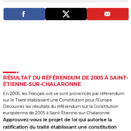
City break
Voyage de noces
Climat
Destinations
Voyage nature
Forum
+
PHOTO
GUIDES D'ACHAT
BONS PLANS
CARTE DE VOEUX
Carte Bonne année
Carte Pâques
Carte de Noël
Carte Saint-Valentin
Carte d'anniversaire
DICTIONNAIRE
Biographies
Expressions
Dictionnaire
Citations
Proverbes
PROGRAMME TV
RÉSULTAT DU RÉFÉRENDUM DE 2005 À SAINT-
COPAINS D'AVANT
ÉTIENNE-SUR-CHALARONNE
Se connecter
Collèges
Universités
Service militaire
S'inscrire
Lycées
Primaires
Entreprises
Avis de recherche
AVIS DE DÉCÈS
En 2005, les Français ont se sont prononcés par référendum
sur le Traité établissant une Constitution pour l'Europe.
FORUM
Découvrez les résultats du référendum sur la Constitution
Lifestyle
Sport
Television
Cinema
Bricolage
Culture
Auto
Voyage
européenne de 2005 à Saint-Étienne-sur-Chalaronne.
Approuvez-vous le projet de loi qui autorise la
ratification du traité établissant une constitution