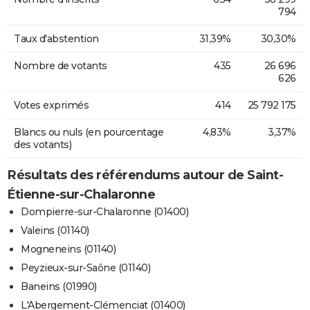
794
Taux d'abstention
31,39%
30,30%
Nombre de votants
435
26 696
626
Votes exprimés
414
25 792 175
Blancs ou nuls (en pourcentage
4,83%
3,37%
des votants)
Résultats des référendums autour de Saint-
Étienne-sur-Chalaronne
Dompierre-sur-Chalaronne (01400)
Valeins (01140)
Mogneneins (01140)
Peyzieux-sur-Saône (01140)
Baneins (01990)
L'Abergement-Clémenciat (01400)