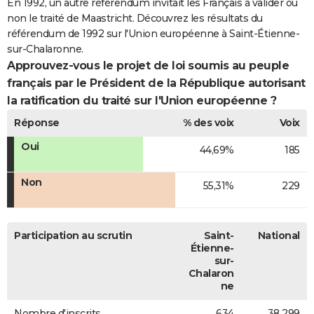
En 1992, un autre référendum invitait les Français à valider ou
non le traité de Maastricht. Découvrez les résultats du
référendum de 1992 sur l'Union européenne à Saint-Étienne-
sur-Chalaronne.
Approuvez-vous le projet de loi soumis au peuple
français par le Président de la République autorisant
la ratification du traité sur l'Union européenne ?
Réponse
% des voix
Voix
Oui
44,69%
185
Non
55,31%
229
Participation au scrutin
Saint-
National
Étienne-
sur-
Chalaron
ne
Nombre d'inscrits
634
38 299