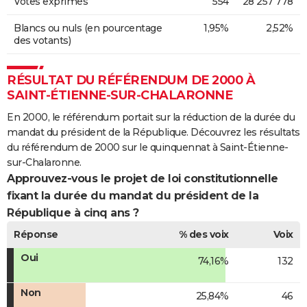
Votes exprimés
554
28 257 778
Blancs ou nuls (en pourcentage
1,95%
2,52%
des votants)
RÉSULTAT DU RÉFÉRENDUM DE 2000 À
SAINT-ÉTIENNE-SUR-CHALARONNE
En 2000, le référendum portait sur la réduction de la durée du
mandat du président de la République. Découvrez les résultats
du référendum de 2000 sur le quinquennat à Saint-Étienne-
sur-Chalaronne.
Approuvez-vous le projet de loi constitutionnelle
fixant la durée du mandat du président de la
République à cinq ans ?
Réponse
% des voix
Voix
Oui
74,16%
132
Non
25,84%
46