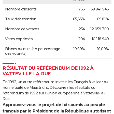
Nombre d'inscrits
733
39 941 943
Taux d'abstention
65,35%
69,81%
Nombre de votants
254
12 059 360
Votes exprimés
204
10 118 940
Blancs ou nuls (en pourcentage
19,69%
16,09%
des votants)
RÉSULTAT DU RÉFÉRENDUM DE 1992 À
VATTEVILLE-LA-RUE
En 1992, un autre référendum invitait les Français à valider ou
non le traité de Maastricht. Découvrez les résultats du
référendum de 1992 sur l'Union européenne à Vatteville-la-
Rue.
Approuvez-vous le projet de loi soumis au peuple
français par le Président de la République autorisant