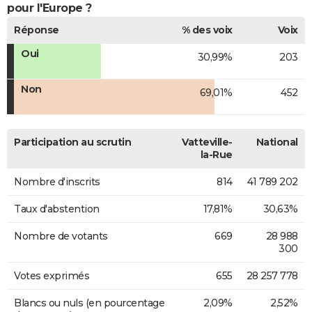
pour l'Europe ?
Réponse
% des voix
Voix
Oui
30,99%
203
Non
69,01%
452
Participation au scrutin
Vatteville-
National
la-Rue
Nombre d'inscrits
814
41 789 202
Taux d'abstention
17,81%
30,63%
Nombre de votants
669
28 988
300
Votes exprimés
655
28 257 778
Blancs ou nuls (en pourcentage
2,09%
2,52%