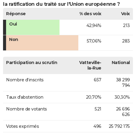
la ratification du traité sur l'Union européenne ?
Réponse
% des voix
Voix
Oui
42,94%
213
Non
57,06%
283
Participation au scrutin
Vatteville-
National
la-Rue
Nombre d'inscrits
657
38 299
794
Taux d'abstention
20,70%
30,30%
Nombre de votants
521
26 696
626
Votes exprimés
496
25 792 175