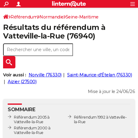
ACTUALITÉS
Connexion
S'inscrire
Référendum
Normandie
Seine-Maritime
Rechercher
Société
Education
Villes
Politique
Faits Divers
Monde
+
SPORT
Résultats du référendum à
Vatteville-la-Rue
Football
Cyclisme
Forum
Coupe du monde 2026
Tennis
Rugby
CULTURE
Vatteville-la-Rue (76940)
TNT
Cinéma
Musique
Programme TV
Streaming
Sorties cinéma
+
FINANCE
Impôts
Immobilier
Banque
Crédit
Retraite
Epargne
Risques naturels par ville
Assurance
AUTO
Réserver un essai
Berlines
Forum auto
Essais
Citadines
SUV
+
HIGH-TECH
Voir aussi :
Norville (76330)
Saint-Maurice-d'Ételan (76330)
Meilleur smartphone
Ordinateurs
Guide high-tech
Mobiles
Internet
Jeux vidéo
+
Aizier (27500)
BRICOLAGE
Mise à jour le 24/06/26
Aménagement intérieur
Cuisine
Jardinage
+
Forum
Extérieur
Salle de bains
Rangement
WEEK-END
Escapades
Expositions
Week-end nature
Guides de France
Patrimoine
Musées
+
LIFESTYLE
SOMMAIRE
Référendum 2005 à
Référendum 1992 à Vatteville-
Bien-être
Mode
+
Art de vivre
Loisirs
Modes de vie
SANTE
Vatteville-la-Rue
la-Rue
Référendum 2000 à
Guide de la santé
Médicaments
+
Alimentation
Maladies
Sommeil
Vatteville-la-Rue
VOYAGE