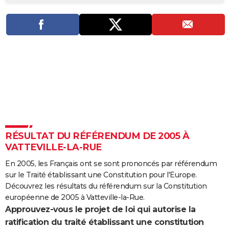
City break
Voyage de noces
Climat
Destinations
Voyage nature
Forum
+
PHOTO
GUIDES D'ACHAT
BONS PLANS
CARTE DE VOEUX
Carte Bonne année
Carte Pâques
Carte de Noël
Carte Saint-Valentin
Carte d'anniversaire
DICTIONNAIRE
Biographies
Expressions
Dictionnaire
Citations
Proverbes
PROGRAMME TV
RÉSULTAT DU RÉFÉRENDUM DE 2005 À
COPAINS D'AVANT
VATTEVILLE-LA-RUE
Se connecter
Collèges
Universités
Service militaire
S'inscrire
Lycées
Primaires
Entreprises
Avis de recherche
AVIS DE DÉCÈS
En 2005, les Français ont se sont prononcés par référendum
sur le Traité établissant une Constitution pour l'Europe.
FORUM
Découvrez les résultats du référendum sur la Constitution
Lifestyle
Sport
Television
Cinema
Bricolage
Culture
Auto
Voyage
européenne de 2005 à Vatteville-la-Rue.
Approuvez-vous le projet de loi qui autorise la
ratification du traité établissant une constitution