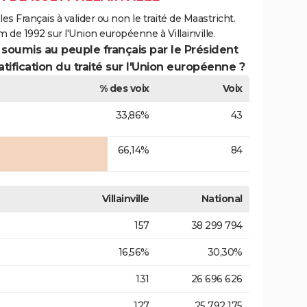
es Français à valider ou non le traité de Maastricht.
 de 1992 sur l'Union européenne à Villainville.
 soumis au peuple français par le Président
atification du traité sur l'Union européenne ?
% des voix
Voix
33,86%
43
66,14%
84
Villainville
National
157
38 299 794
16,56%
30,30%
131
26 696 626
127
25 792 175