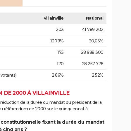
Villainville
National
203
41 789 202
13,79%
30,63%
175
28 988 300
170
28 257 778
 votants)
2,86%
2,52%
DE 2000 À VILLAINVILLE
 réduction de la durée du mandat du président de la
 du référendum de 2000 sur le quinquennat à
 constitutionnelle fixant la durée du mandat
à cinq ans ?