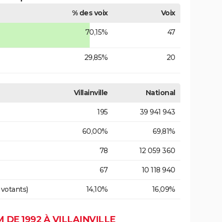
% des voix
Voix
70,15%
47
29,85%
20
Villainville
National
195
39 941 943
60,00%
69,81%
78
12 059 360
67
10 118 940
 votants)
14,10%
16,09%
DE 1992 À VILLAINVILLE